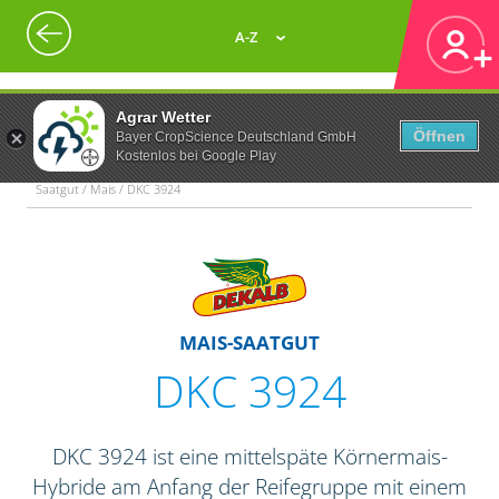
A-Z
Agrar Wetter
Öffnen
Bayer CropScience Deutschland GmbH
Kostenlos bei Google Play
Saatgut / Mais / DKC 3924
MAIS-SAATGUT
DKC 3924
DKC 3924 ist eine mittelspäte Körnermais-
Hybride am Anfang der Reifegruppe mit einem