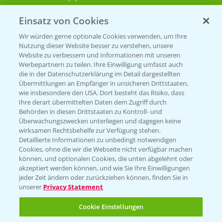
Einsatz von Cookies
KONTAKT
Wir würden gerne optionale Cookies verwenden, um Ihre
Nutzung dieser Website besser zu verstehen, unsere
Hilfe in Notfällen
Website zu verbessern und Informationen mit unseren
T.
+49 (0)214/30-20220
Werbepartnern zu teilen. Ihre Einwilligung umfasst auch
die in der Datenschutzerklärung im Detail dargestellten
Übermittlungen an Empfänger in unsicheren Drittstaaten,
wie insbesondere den USA. Dort besteht das Risiko, dass
Ihre derart übermittelten Daten dem Zugriff durch
Behörden in diesen Drittstaaten zu Kontroll- und
Überwachungszwecken unterliegen und dagegen keine
wirksamen Rechtsbehelfe zur Verfügung stehen.
Folgen Sie uns
Detaillierte Informationen zu unbedingt notwendigen
Cookies, ohne die wir die Webseite nicht verfügbar machen
können, und optionalen Cookies, die unten abgelehnt oder
akzeptiert werden können, und wie Sie Ihre Einwilligungen
jeder Zeit ändern oder zurückziehen können, finden Sie in
unserer
Privacy Statement
Cookie Einstellungen