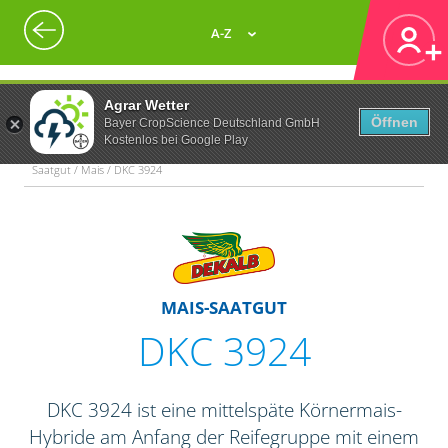
A-Z
Agrar Wetter
Öffnen
Bayer CropScience Deutschland GmbH
Kostenlos bei Google Play
Saatgut / Mais / DKC 3924
MAIS-SAATGUT
DKC 3924
DKC 3924 ist eine mittelspäte Körnermais-
Hybride am Anfang der Reifegruppe mit einem