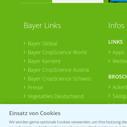
Bayer Links
Infos
LINKS
Bayer Global
Bayer CropScience World
Apps
Bayer Karriere
Wetter
Bayer CropScience Austria
BROSC
Bayer CropScience Schweiz
Acker
Presse
Saatg
Vegetables Deutschland
Sonde
Einsatz von Cookies
Wir würden gerne optionale Cookies verwenden, um Ihre Nutzung dies