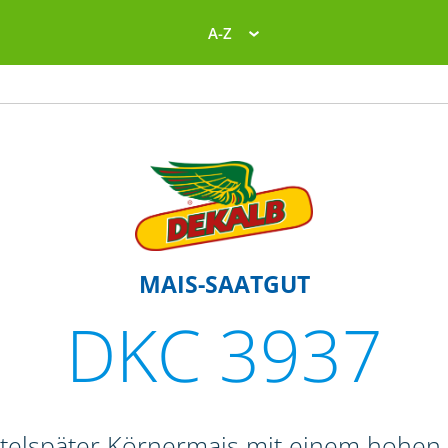
A-Z
MAIS-SAATGUT
DKC 3937
ttelspäter Körnermais mit einem hohen 