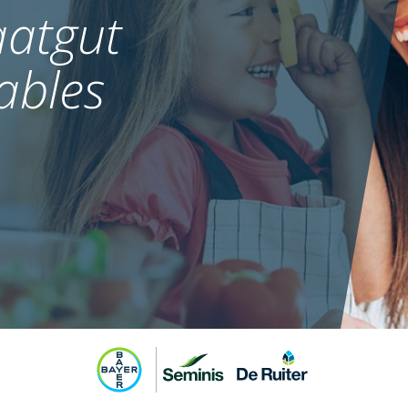
atgut
ables