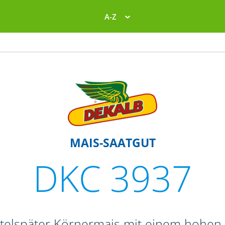
A-Z
MAIS-SAATGUT
DKC 3937
ttelspäter Körnermais mit einem hohen 