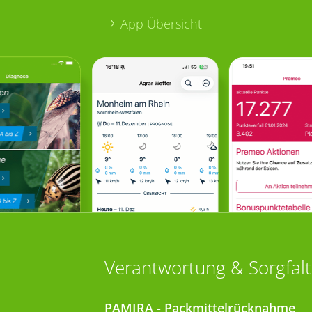
App Übersicht
Verantwortung & Sorgfalt
PAMIRA - Packmittelrücknahme