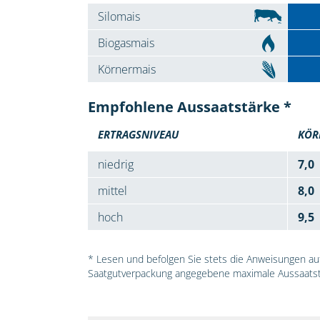
Silomais
Biogasmais
Körnermais
Empfohlene Aussaatstärke *
ERTRAGSNIVEAU
KÖR
niedrig
7,0
mittel
8,0
hoch
9,5
* Lesen und befolgen Sie stets die Anweisungen auf 
Saatgutverpackung angegebene maximale Aussaatst