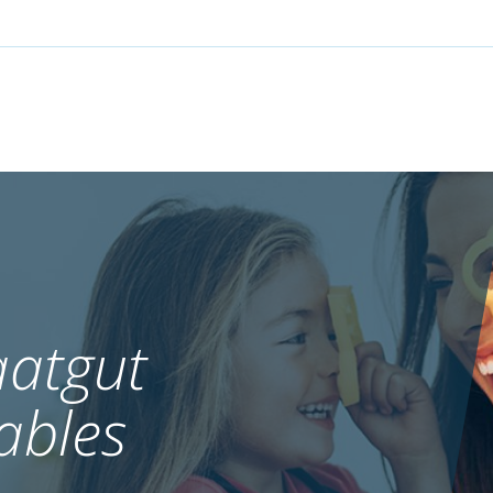
atgut
ables