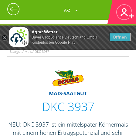
A-Z
Agrar Wetter
Öffnen
Bayer CropScience Deutschland GmbH
Kostenlos bei Google Play
Saatgut / Mais / DKC 3937
MAIS-SAATGUT
DKC 3937
NEU: DKC 3937 ist ein mittelspäter Körnermais
mit einem hohen Ertragspotenzial und sehr