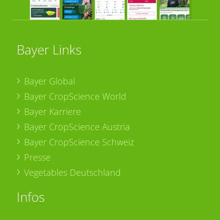
Bayer Links
Bayer Global
Bayer CropScience World
Bayer Karriere
Bayer CropScience Austria
Bayer CropScience Schweiz
Presse
Vegetables Deutschland
Infos