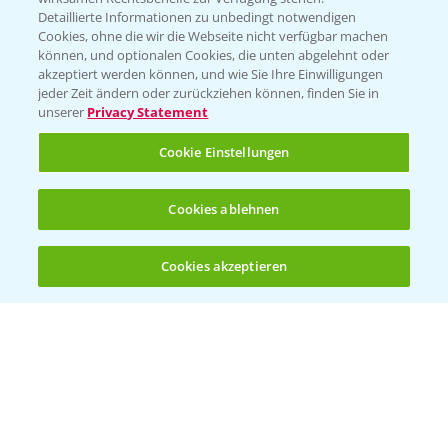
Folgen Sie uns
Detaillierte Informationen zu unbedingt notwendigen
Cookies, ohne die wir die Webseite nicht verfügbar machen
können, und optionalen Cookies, die unten abgelehnt oder
akzeptiert werden können, und wie Sie Ihre Einwilligungen
jeder Zeit ändern oder zurückziehen können, finden Sie in
unserer
Privacy Statement
Cookie Einstellungen
Allgemeine Nutzungsbedingungen
Datenschutzerklärung
Cookies ablehnen
Impressum
Gebrauchshinweise
Cookies akzeptieren
Öffnen
Bis zu 4 Produkte vergleichen:
(noch 4)
© Bayer CropScience Deutschland GmbH