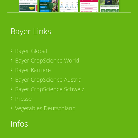
Bayer Links
Bayer Global
Bayer CropScience World
Bayer Karriere
Bayer CropScience Austria
Bayer CropScience Schweiz
Presse
Vegetables Deutschland
Infos