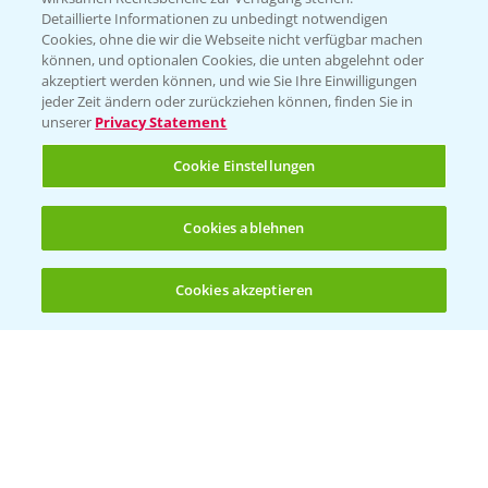
Folgen Sie uns
Detaillierte Informationen zu unbedingt notwendigen
Cookies, ohne die wir die Webseite nicht verfügbar machen
können, und optionalen Cookies, die unten abgelehnt oder
akzeptiert werden können, und wie Sie Ihre Einwilligungen
jeder Zeit ändern oder zurückziehen können, finden Sie in
unserer
Privacy Statement
Cookie Einstellungen
Allgemeine Nutzungsbedingungen
Datenschutzerklärung
Cookies ablehnen
Impressum
Gebrauchshinweise
Cookies akzeptieren
Öffnen
Bis zu 4 Produkte vergleichen:
(noch 4)
© Bayer CropScience Deutschland GmbH