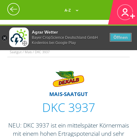
A-Z
Agrar Wetter
Öffnen
Bayer CropScience Deutschland GmbH
Kostenlos bei Google Play
Saatgut / Mais / DKC 3937
MAIS-SAATGUT
DKC 3937
NEU: DKC 3937 ist ein mittelspäter Körnermais
mit einem hohen Ertragspotenzial und sehr