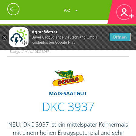
A-Z
Agrar Wetter
Öffnen
Bayer CropScience Deutschland GmbH
Kostenlos bei Google Play
Saatgut / Mais / DKC 3937
MAIS-SAATGUT
DKC 3937
NEU: DKC 3937 ist ein mittelspäter Körnermais
mit einem hohen Ertragspotenzial und sehr