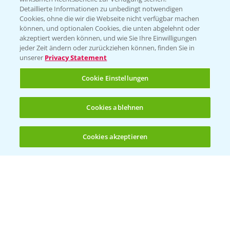
Folgen Sie uns
Detaillierte Informationen zu unbedingt notwendigen
Cookies, ohne die wir die Webseite nicht verfügbar machen
können, und optionalen Cookies, die unten abgelehnt oder
akzeptiert werden können, und wie Sie Ihre Einwilligungen
jeder Zeit ändern oder zurückziehen können, finden Sie in
unserer
Privacy Statement
Cookie Einstellungen
Allgemeine Nutzungsbedingungen
Datenschutzerklärung
Cookies ablehnen
Impressum
Gebrauchshinweise
Cookies akzeptieren
Öffnen
Bis zu 4 Produkte vergleichen:
(noch 4)
© Bayer CropScience Deutschland GmbH