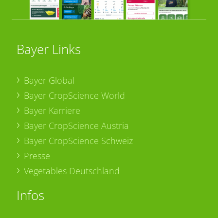
Bayer Links
Bayer Global
Bayer CropScience World
Bayer Karriere
Bayer CropScience Austria
Bayer CropScience Schweiz
Presse
Vegetables Deutschland
Infos