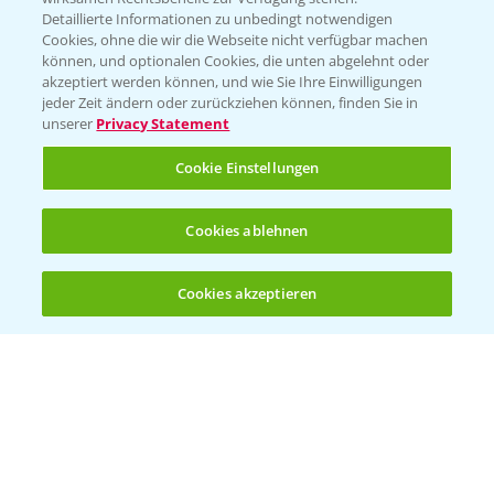
Folgen Sie uns
Detaillierte Informationen zu unbedingt notwendigen
Cookies, ohne die wir die Webseite nicht verfügbar machen
können, und optionalen Cookies, die unten abgelehnt oder
akzeptiert werden können, und wie Sie Ihre Einwilligungen
jeder Zeit ändern oder zurückziehen können, finden Sie in
unserer
Privacy Statement
Cookie Einstellungen
Allgemeine Nutzungsbedingungen
Datenschutzerklärung
Cookies ablehnen
Impressum
Gebrauchshinweise
Cookies akzeptieren
Öffnen
Bis zu 4 Produkte vergleichen:
(noch 4)
© Bayer CropScience Deutschland GmbH