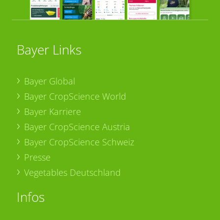
Bayer Links
Bayer Global
Bayer CropScience World
Bayer Karriere
Bayer CropScience Austria
Bayer CropScience Schweiz
Presse
Vegetables Deutschland
Infos