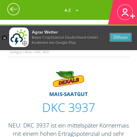
A-Z
Agrar Wetter
Öffnen
Bayer CropScience Deutschland GmbH
Kostenlos bei Google Play
Saatgut / Mais / DKC 3937
MAIS-SAATGUT
DKC 3937
NEU: DKC 3937 ist ein mittelspäter Körnermais
mit einem hohen Ertragspotenzial und sehr