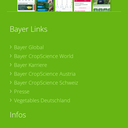
Bayer Links
Bayer Global
Bayer CropScience World
Bayer Karriere
Bayer CropScience Austria
Bayer CropScience Schweiz
Presse
Vegetables Deutschland
Infos