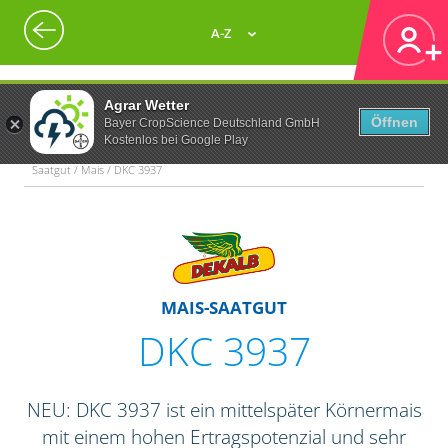
A-Z
Agrar Wetter
Öffnen
Bayer CropScience Deutschland GmbH
Kostenlos bei Google Play
Saatgut / Mais / DKC 3937
MAIS-SAATGUT
DKC 3937
NEU: DKC 3937 ist ein mittelspäter Körnermais
mit einem hohen Ertragspotenzial und sehr