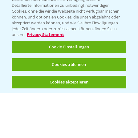
Folgen Sie uns
Detaillierte Informationen zu unbedingt notwendigen
Cookies, ohne die wir die Webseite nicht verfügbar machen
können, und optionalen Cookies, die unten abgelehnt oder
akzeptiert werden können, und wie Sie Ihre Einwilligungen
jeder Zeit ändern oder zurückziehen können, finden Sie in
unserer
Privacy Statement
Cookie Einstellungen
Allgemeine Nutzungsbedingungen
Datenschutzerklärung
Cookies ablehnen
Impressum
Gebrauchshinweise
Cookies akzeptieren
Öffnen
Bis zu 4 Produkte vergleichen:
(noch 4)
© Bayer CropScience Deutschland GmbH