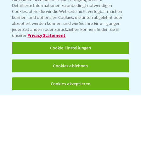
Folgen Sie uns
Detaillierte Informationen zu unbedingt notwendigen
Cookies, ohne die wir die Webseite nicht verfügbar machen
können, und optionalen Cookies, die unten abgelehnt oder
akzeptiert werden können, und wie Sie Ihre Einwilligungen
jeder Zeit ändern oder zurückziehen können, finden Sie in
unserer
Privacy Statement
Cookie Einstellungen
Allgemeine Nutzungsbedingungen
Datenschutzerklärung
Cookies ablehnen
Impressum
Gebrauchshinweise
Cookies akzeptieren
Öffnen
Bis zu 4 Produkte vergleichen:
(noch 4)
© Bayer CropScience Deutschland GmbH