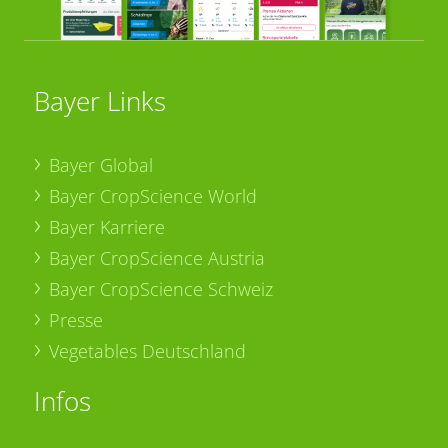
Bayer Links
Bayer Global
Bayer CropScience World
Bayer Karriere
Bayer CropScience Austria
Bayer CropScience Schweiz
Presse
Vegetables Deutschland
Infos