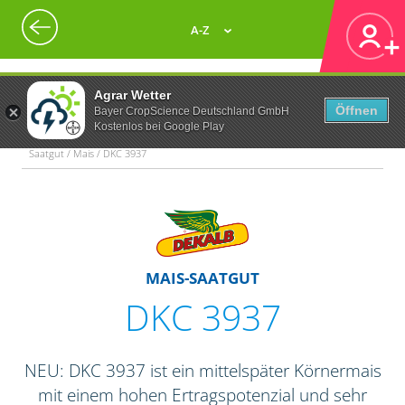
A-Z
Agrar Wetter
Öffnen
Bayer CropScience Deutschland GmbH
Kostenlos bei Google Play
Saatgut / Mais / DKC 3937
MAIS-SAATGUT
DKC 3937
NEU: DKC 3937 ist ein mittelspäter Körnermais
mit einem hohen Ertragspotenzial und sehr