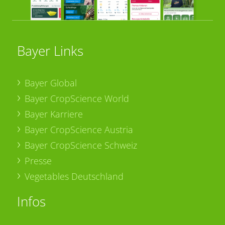
Bayer Links
Bayer Global
Bayer CropScience World
Bayer Karriere
Bayer CropScience Austria
Bayer CropScience Schweiz
Presse
Vegetables Deutschland
Infos