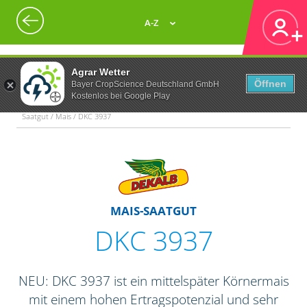
A-Z
Agrar Wetter
Öffnen
Bayer CropScience Deutschland GmbH
Kostenlos bei Google Play
Saatgut / Mais / DKC 3937
MAIS-SAATGUT
DKC 3937
NEU: DKC 3937 ist ein mittelspäter Körnermais
mit einem hohen Ertragspotenzial und sehr