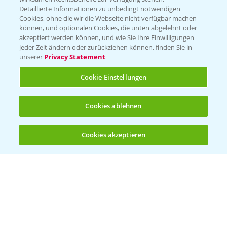
Folgen Sie uns
Detaillierte Informationen zu unbedingt notwendigen
Cookies, ohne die wir die Webseite nicht verfügbar machen
können, und optionalen Cookies, die unten abgelehnt oder
akzeptiert werden können, und wie Sie Ihre Einwilligungen
jeder Zeit ändern oder zurückziehen können, finden Sie in
unserer
Privacy Statement
Cookie Einstellungen
Allgemeine Nutzungsbedingungen
Datenschutzerklärung
Cookies ablehnen
Impressum
Gebrauchshinweise
Cookies akzeptieren
Öffnen
Bis zu 4 Produkte vergleichen:
(noch 4)
© Bayer CropScience Deutschland GmbH