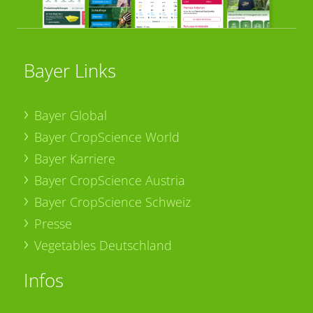
Bayer Links
Bayer Global
Bayer CropScience World
Bayer Karriere
Bayer CropScience Austria
Bayer CropScience Schweiz
Presse
Vegetables Deutschland
Infos