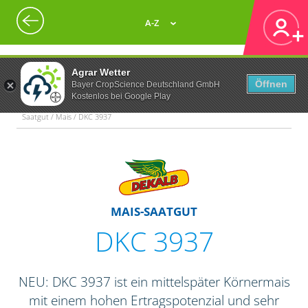
A-Z
Agrar Wetter
Öffnen
Bayer CropScience Deutschland GmbH
Kostenlos bei Google Play
Saatgut / Mais / DKC 3937
MAIS-SAATGUT
DKC 3937
NEU: DKC 3937 ist ein mittelspäter Körnermais
mit einem hohen Ertragspotenzial und sehr