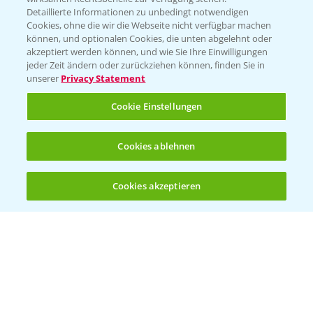
Folgen Sie uns
Detaillierte Informationen zu unbedingt notwendigen
Cookies, ohne die wir die Webseite nicht verfügbar machen
können, und optionalen Cookies, die unten abgelehnt oder
akzeptiert werden können, und wie Sie Ihre Einwilligungen
jeder Zeit ändern oder zurückziehen können, finden Sie in
unserer
Privacy Statement
Cookie Einstellungen
Allgemeine Nutzungsbedingungen
Datenschutzerklärung
Cookies ablehnen
Impressum
Gebrauchshinweise
Cookies akzeptieren
Öffnen
Bis zu 4 Produkte vergleichen:
(noch 4)
© Bayer CropScience Deutschland GmbH