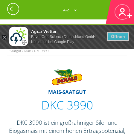
A-Z
Agrar Wetter
Öffnen
Bayer CropScience Deutschland GmbH
Kostenlos bei Google Play
Saatgut / Mais / DKC 3990
MAIS-SAATGUT
DKC 3990
DKC 3990 ist ein großrahmiger Silo- und
Biogasmais mit einem hohen Ertragspotenzial,