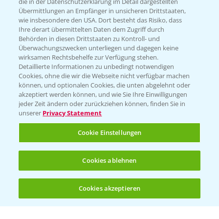
die in der Datenschutzerklärung im Detail dargestellten
Übermittlungen an Empfänger in unsicheren Drittstaaten,
Hilfe in Notfällen
wie insbesondere den USA. Dort besteht das Risiko, dass
Ihre derart übermittelten Daten dem Zugriff durch
T.
+49 (0)214/30-20220
Behörden in diesen Drittstaaten zu Kontroll- und
Überwachungszwecken unterliegen und dagegen keine
wirksamen Rechtsbehelfe zur Verfügung stehen.
Detaillierte Informationen zu unbedingt notwendigen
Cookies, ohne die wir die Webseite nicht verfügbar machen
können, und optionalen Cookies, die unten abgelehnt oder
akzeptiert werden können, und wie Sie Ihre Einwilligungen
jeder Zeit ändern oder zurückziehen können, finden Sie in
Folgen Sie uns
unserer
Privacy Statement
Cookie Einstellungen
Cookies ablehnen
Cookies akzeptieren
Allgemeine Nutzungsbedingungen
Datenschutzerklärung
Impressum
Gebrauchshinweise