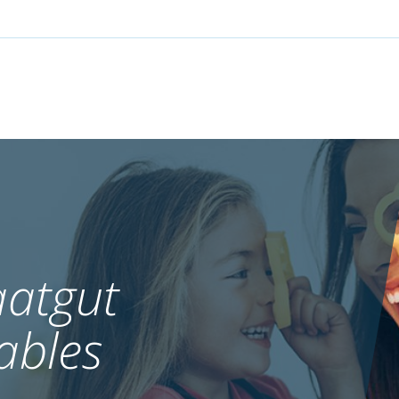
atgut
ables