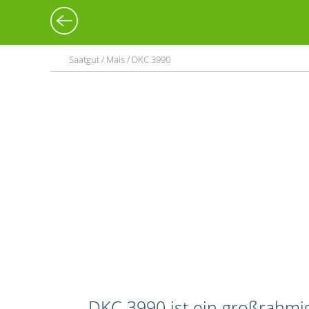
Saatgut / Mais / DKC 3990
DKC 3990 ist ein großrahmig