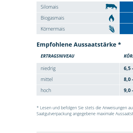
Silomais
Biogasmais
Körnermais
Empfohlene Aussaatstärke *
ERTRAGSNIVEAU
KÖR
niedrig
6,5 
mittel
8,0 
hoch
9,0 
* Lesen und befolgen Sie stets die Anweisungen auf 
Saatgutverpackung angegebene maximale Aussaatst