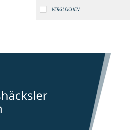
VERGLEICHEN
shäcksler
n