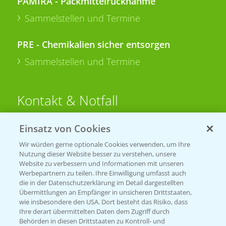
PAMIRA - Packmittelrücknahme
Sammelstellen und Termine
PRE - Chemikalien sicher entsorgen
Sammelstellen und Termine
Kontakt & Notfall
Einsatz von Cookies
Beratung auf WhatsApp
T.
+49 (0)174 346 564 1
Wir würden gerne optionale Cookies verwenden, um Ihre
Nutzung dieser Website besser zu verstehen, unsere
Website zu verbessern und Informationen mit unseren
KONTAKT
Werbepartnern zu teilen. Ihre Einwilligung umfasst auch
die in der Datenschutzerklärung im Detail dargestellten
Übermittlungen an Empfänger in unsicheren Drittstaaten,
Hilfe in Notfällen
wie insbesondere den USA. Dort besteht das Risiko, dass
Ihre derart übermittelten Daten dem Zugriff durch
T.
+49 (0)214/30-20220
Behörden in diesen Drittstaaten zu Kontroll- und