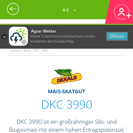
A-Z
Agrar Wetter
Öffnen
Bayer CropScience Deutschland GmbH
Kostenlos bei Google Play
Saatgut / Mais / DKC 3990
MAIS-SAATGUT
DKC 3990
DKC 3990 ist ein großrahmiger Silo- und
Biogasmais mit einem hohen Ertragspotenzial,