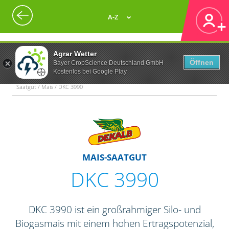
A-Z
Agrar Wetter
Öffnen
Bayer CropScience Deutschland GmbH
Kostenlos bei Google Play
Saatgut / Mais / DKC 3990
MAIS-SAATGUT
DKC 3990
DKC 3990 ist ein großrahmiger Silo- und
Biogasmais mit einem hohen Ertragspotenzial,