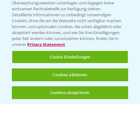
Überwachungszwecken unterliegen und dagegen keine
wirksamen Rechtsbehelfe zur Verfügung stehen.
Detaillierte Informationen zu unbedingt notwendigen
Cookies, ohne die wir die Webseite nicht verfügbar machen
können, und optionalen Cookies, die unten abgelehnt oder
akzeptiert werden können, und wie Sie Ihre Einwilligungen
jeder Zeit ändern oder zurückziehen können, finden Sie in
Folgen Sie uns
unserer
Privacy Statement
Cookie Einstellungen
Cookies ablehnen
Cookies akzeptieren
Öffnen
Bis zu 4 Produkte vergleichen:
(noch 4)
Allgemeine Nutzungsbedingungen
Datenschutzerklärung
Impressum
Gebrauchshinweise
© Bayer CropScience Deutschland GmbH