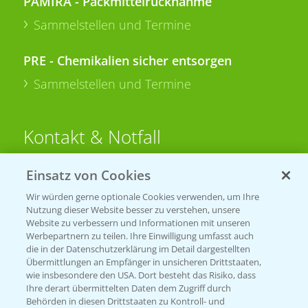
PAMIRA - Packmittelrücknahme
Sammelstellen und Termine
PRE - Chemikalien sicher entsorgen
Sammelstellen und Termine
Kontakt & Notfall
Einsatz von Cookies
Beratung auf WhatsApp
T.
+49 (0)174 346 564 1
Wir würden gerne optionale Cookies verwenden, um Ihre
Nutzung dieser Website besser zu verstehen, unsere
Website zu verbessern und Informationen mit unseren
KONTAKT
Werbepartnern zu teilen. Ihre Einwilligung umfasst auch
die in der Datenschutzerklärung im Detail dargestellten
Übermittlungen an Empfänger in unsicheren Drittstaaten,
Hilfe in Notfällen
wie insbesondere den USA. Dort besteht das Risiko, dass
Ihre derart übermittelten Daten dem Zugriff durch
T.
+49 (0)214/30-20220
Behörden in diesen Drittstaaten zu Kontroll- und