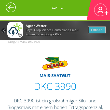
A-Z
Agrar Wetter
Öffnen
Bayer CropScience Deutschland GmbH
Kostenlos bei Google Play
Saatgut / Mais / DKC 3990
MAIS-SAATGUT
DKC 3990
DKC 3990 ist ein großrahmiger Silo- und
Biogasmais mit einem hohen Ertragspotenzial,