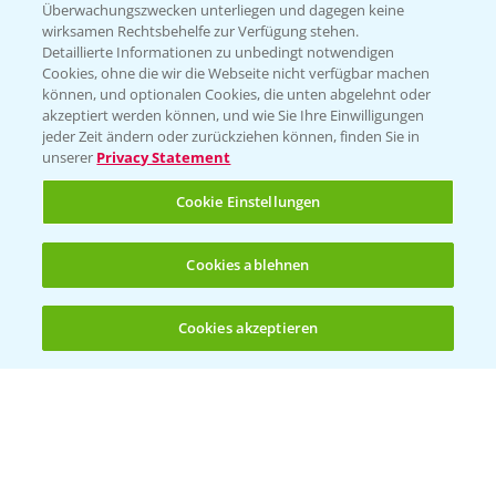
Überwachungszwecken unterliegen und dagegen keine
wirksamen Rechtsbehelfe zur Verfügung stehen.
Detaillierte Informationen zu unbedingt notwendigen
Cookies, ohne die wir die Webseite nicht verfügbar machen
können, und optionalen Cookies, die unten abgelehnt oder
akzeptiert werden können, und wie Sie Ihre Einwilligungen
jeder Zeit ändern oder zurückziehen können, finden Sie in
Folgen Sie uns
unserer
Privacy Statement
Cookie Einstellungen
Cookies ablehnen
Cookies akzeptieren
Öffnen
Bis zu 4 Produkte vergleichen:
(noch 4)
Allgemeine Nutzungsbedingungen
Datenschutzerklärung
Impressum
Gebrauchshinweise
© Bayer CropScience Deutschland GmbH