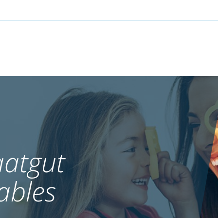
atgut
ables