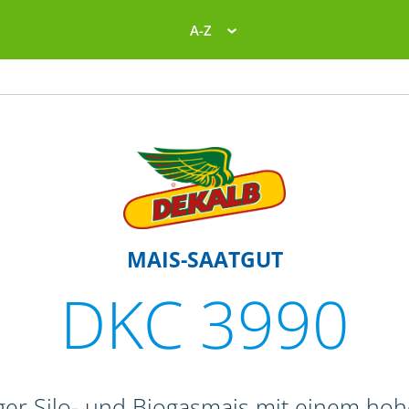
A-Z
MAIS-SAATGUT
DKC 3990
er Silo- und Biogasmais mit einem hoh