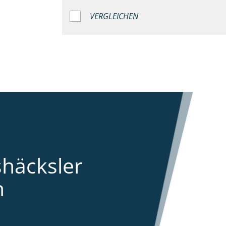
VERGLEICHEN
shäcksler
n