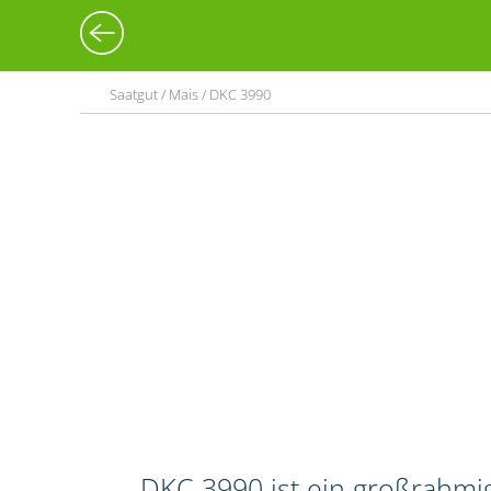
Saatgut / Mais / DKC 3990
DKC 3990 ist ein großrahmig