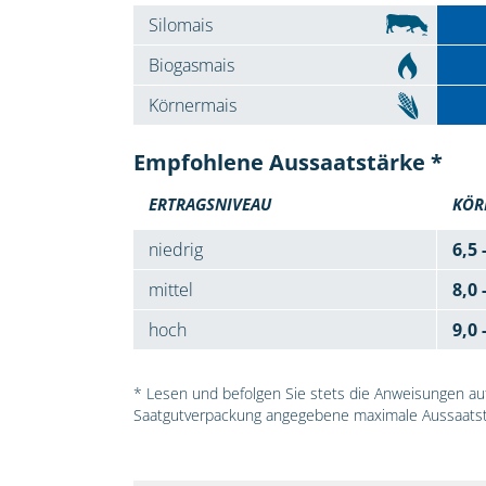
Silomais
Biogasmais
Körnermais
Empfohlene Aussaatstärke *
ERTRAGSNIVEAU
KÖR
niedrig
6,5 
mittel
8,0 
hoch
9,0 
* Lesen und befolgen Sie stets die Anweisungen auf 
Saatgutverpackung angegebene maximale Aussaatst