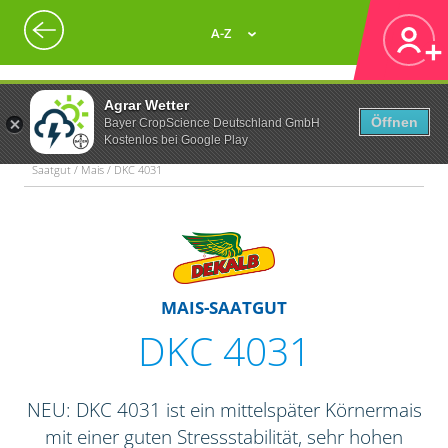
A-Z
Agrar Wetter
Öffnen
Bayer CropScience Deutschland GmbH
Kostenlos bei Google Play
Saatgut / Mais / DKC 4031
MAIS-SAATGUT
DKC 4031
NEU: DKC 4031 ist ein mittelspäter Körnermais
mit einer guten Stressstabilität, sehr hohen