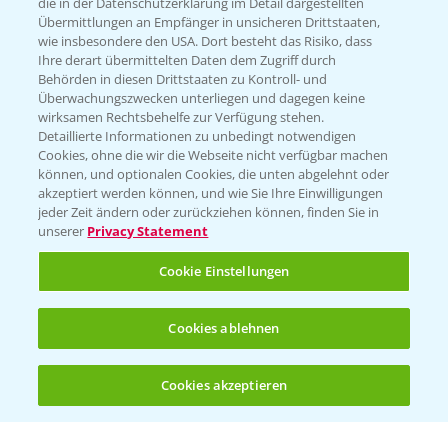
die in der Datenschutzerklärung im Detail dargestellten
Übermittlungen an Empfänger in unsicheren Drittstaaten,
Hilfe in Notfällen
wie insbesondere den USA. Dort besteht das Risiko, dass
Ihre derart übermittelten Daten dem Zugriff durch
T.
+49 (0)214/30-20220
Behörden in diesen Drittstaaten zu Kontroll- und
Überwachungszwecken unterliegen und dagegen keine
wirksamen Rechtsbehelfe zur Verfügung stehen.
Detaillierte Informationen zu unbedingt notwendigen
Cookies, ohne die wir die Webseite nicht verfügbar machen
können, und optionalen Cookies, die unten abgelehnt oder
akzeptiert werden können, und wie Sie Ihre Einwilligungen
jeder Zeit ändern oder zurückziehen können, finden Sie in
Folgen Sie uns
unserer
Privacy Statement
Cookie Einstellungen
Cookies ablehnen
Cookies akzeptieren
Allgemeine Nutzungsbedingungen
Datenschutzerklärung
Impressum
Gebrauchshinweise