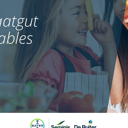
atgut
ables