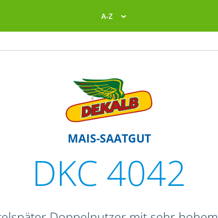
A-Z
MAIS-SAATGUT
DKC 4042
ttelspäter Doppelnutzer mit sehr hohem