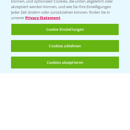
können, und optionalen Cookies, die unten abgelehnt oder
Bayer CropScience Austria
akzeptiert werden können, und wie Sie Ihre Einwilligungen
jeder Zeit ändern oder zurückziehen können, finden Sie in
Bayer CropScience Schweiz
unserer
Privacy Statement
Presse
Cookie Einstellungen
Vegetables Deutschland
Infos
Cookies ablehnen
Cookies akzeptieren
LINKS
Öffnen
Bis zu 4 Produkte vergleichen:
(noch 4)
Apps
Wetter Aktuell
BROSCHÜREN
Ackerbau
Saatgut
Sonderkulturen