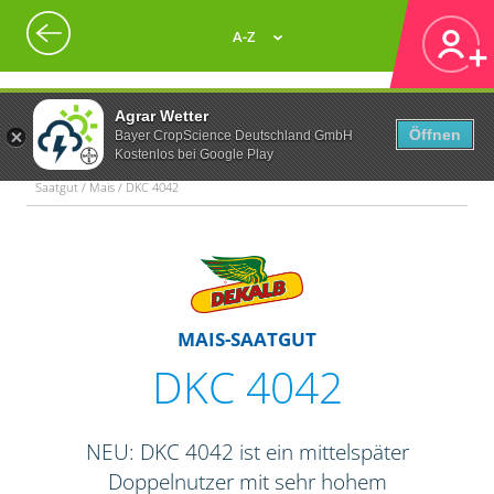
A-Z
Agrar Wetter
Öffnen
Bayer CropScience Deutschland GmbH
Kostenlos bei Google Play
Saatgut / Mais / DKC 4042
MAIS-SAATGUT
DKC 4042
NEU: DKC 4042 ist ein mittelspäter
Doppelnutzer mit sehr hohem