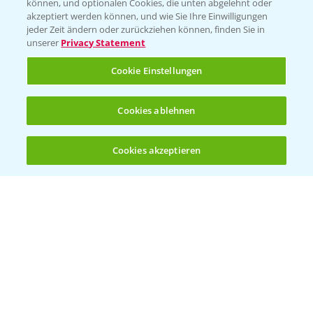
können, und optionalen Cookies, die unten abgelehnt oder
Bayer CropScience Austria
akzeptiert werden können, und wie Sie Ihre Einwilligungen
jeder Zeit ändern oder zurückziehen können, finden Sie in
Bayer CropScience Schweiz
unserer
Privacy Statement
Presse
Cookie Einstellungen
Vegetables Deutschland
Infos
Cookies ablehnen
Cookies akzeptieren
LINKS
Öffnen
Bis zu 4 Produkte vergleichen:
(noch 4)
Apps
Wetter Aktuell
BROSCHÜREN
Ackerbau
Saatgut
Sonderkulturen