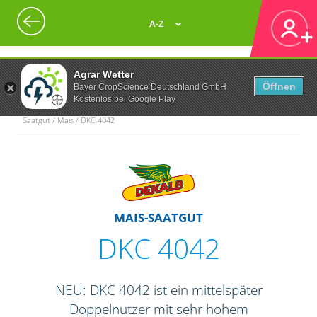
A-Z
Agrar Wetter
Öffnen
Bayer CropScience Deutschland GmbH
Kostenlos bei Google Play
Saatgut / Mais / DKC 4042
MAIS-SAATGUT
DKC 4042
NEU: DKC 4042 ist ein mittelspäter
Doppelnutzer mit sehr hohem