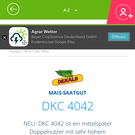
A-Z
Agrar Wetter
Öffnen
Bayer CropScience Deutschland GmbH
Kostenlos bei Google Play
Saatgut / Mais / DKC 4042
MAIS-SAATGUT
DKC 4042
NEU: DKC 4042 ist ein mittelspäter
Doppelnutzer mit sehr hohem