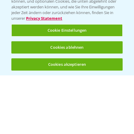
können, und optionalen Cookies, die unten abgelehnt oder
Bayer CropScience Austria
akzeptiert werden können, und wie Sie Ihre Einwilligungen
jeder Zeit ändern oder zurückziehen können, finden Sie in
Bayer CropScience Schweiz
unserer
Privacy Statement
Presse
Cookie Einstellungen
Vegetables Deutschland
Infos
Cookies ablehnen
Cookies akzeptieren
LINKS
Öffnen
Bis zu 4 Produkte vergleichen:
(noch 4)
Apps
Wetter Aktuell
BROSCHÜREN
Ackerbau
Saatgut
Sonderkulturen