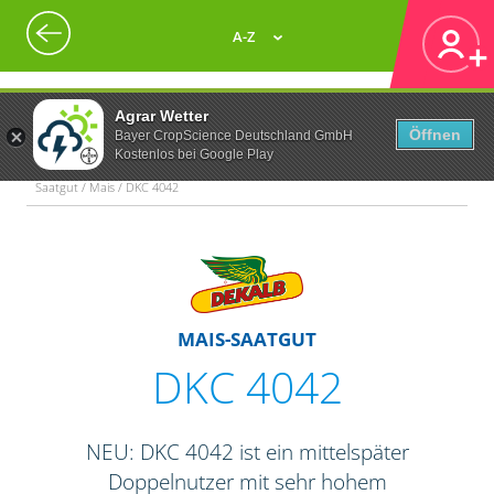
A-Z
Agrar Wetter
Öffnen
Bayer CropScience Deutschland GmbH
Kostenlos bei Google Play
Saatgut / Mais / DKC 4042
MAIS-SAATGUT
DKC 4042
NEU: DKC 4042 ist ein mittelspäter
Doppelnutzer mit sehr hohem