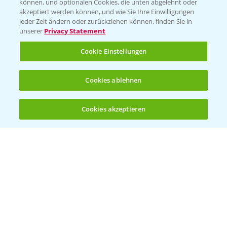
können, und optionalen Cookies, die unten abgelehnt oder
Bayer CropScience Austria
akzeptiert werden können, und wie Sie Ihre Einwilligungen
jeder Zeit ändern oder zurückziehen können, finden Sie in
Bayer CropScience Schweiz
unserer
Privacy Statement
Presse
Cookie Einstellungen
Vegetables Deutschland
Infos
Cookies ablehnen
Cookies akzeptieren
LINKS
Öffnen
Bis zu 4 Produkte vergleichen:
(noch 4)
Apps
Wetter Aktuell
BROSCHÜREN
Ackerbau
Saatgut
Sonderkulturen