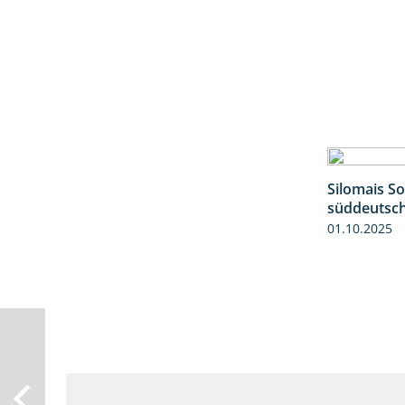
Silomais S
süddeutsc
01.10.2025