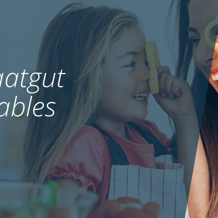
atgut
ables