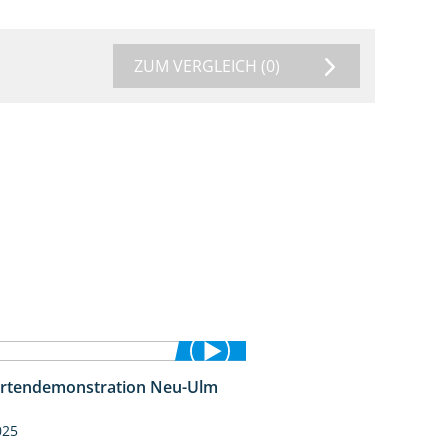
ZUM VERGLEICH
(0)
rtendemonstration Neu-Ulm
7:10
025