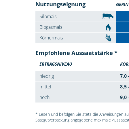
Nutzungseignung
GERIN
Silomais
Biogasmais
Körnermais
Empfohlene Aussaatstärke *
ERTRAGSNIVEAU
KÖR
niedrig
7,0 
mittel
8,5 
hoch
9,0 
* Lesen und befolgen Sie stets die Anweisungen auf 
Saatgutverpackung angegebene maximale Aussaatst