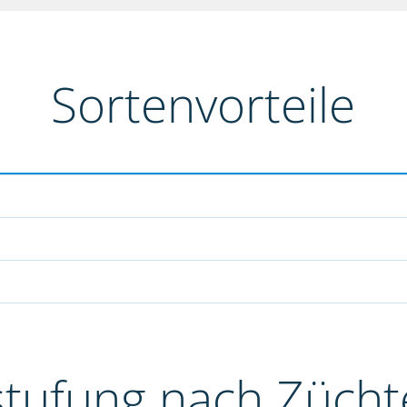
Sortenvorteile
stufung nach Züch