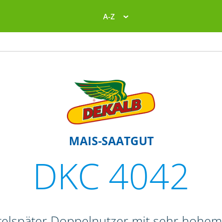
A-Z
MAIS-SAATGUT
DKC 4042
ttelspäter Doppelnutzer mit sehr hohem