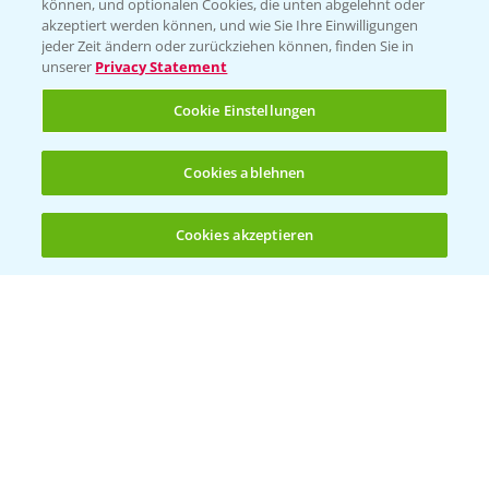
können, und optionalen Cookies, die unten abgelehnt oder
Bayer CropScience Austria
akzeptiert werden können, und wie Sie Ihre Einwilligungen
jeder Zeit ändern oder zurückziehen können, finden Sie in
Bayer CropScience Schweiz
unserer
Privacy Statement
Presse
Cookie Einstellungen
Vegetables Deutschland
Infos
Cookies ablehnen
Cookies akzeptieren
LINKS
Öffnen
Bis zu 4 Produkte vergleichen:
(noch 4)
Apps
Wetter Aktuell
BROSCHÜREN
Ackerbau
Saatgut
Sonderkulturen