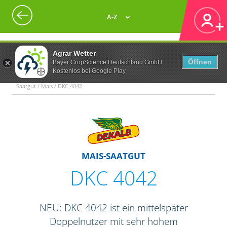
A-Z
Agrar Wetter
Öffnen
Bayer CropScience Deutschland GmbH
Kostenlos bei Google Play
Saatgut / Mais / DKC 4042
MAIS-SAATGUT
DKC 4042
NEU: DKC 4042 ist ein mittelspäter
Doppelnutzer mit sehr hohem