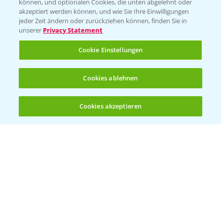
können, und optionalen Cookies, die unten abgelehnt oder
Bayer CropScience Austria
akzeptiert werden können, und wie Sie Ihre Einwilligungen
jeder Zeit ändern oder zurückziehen können, finden Sie in
Bayer CropScience Schweiz
unserer
Privacy Statement
Presse
Cookie Einstellungen
Vegetables Deutschland
Infos
Cookies ablehnen
Cookies akzeptieren
LINKS
Öffnen
Bis zu 4 Produkte vergleichen:
(noch 4)
Apps
Wetter Aktuell
BROSCHÜREN
Ackerbau
Saatgut
Sonderkulturen