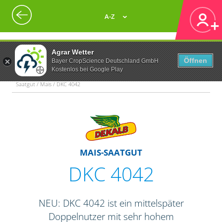
A-Z
Agrar Wetter
Öffnen
Bayer CropScience Deutschland GmbH
Kostenlos bei Google Play
Saatgut / Mais / DKC 4042
MAIS-SAATGUT
DKC 4042
NEU: DKC 4042 ist ein mittelspäter
Doppelnutzer mit sehr hohem