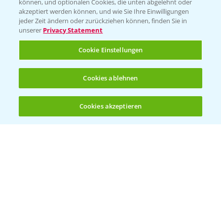
können, und optionalen Cookies, die unten abgelehnt oder
Bayer CropScience Austria
akzeptiert werden können, und wie Sie Ihre Einwilligungen
jeder Zeit ändern oder zurückziehen können, finden Sie in
Bayer CropScience Schweiz
unserer
Privacy Statement
Presse
Cookie Einstellungen
Vegetables Deutschland
Infos
Cookies ablehnen
Cookies akzeptieren
LINKS
Öffnen
Bis zu 4 Produkte vergleichen:
(noch 4)
Apps
Wetter Aktuell
BROSCHÜREN
Ackerbau
Saatgut
Sonderkulturen