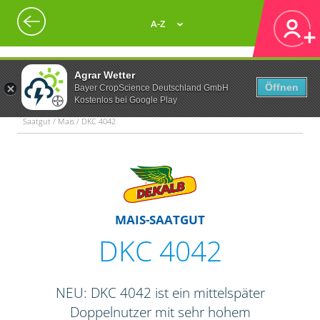
A-Z
Agrar Wetter
Öffnen
Bayer CropScience Deutschland GmbH
Kostenlos bei Google Play
Saatgut / Mais / DKC 4042
MAIS-SAATGUT
DKC 4042
NEU: DKC 4042 ist ein mittelspäter
Doppelnutzer mit sehr hohem