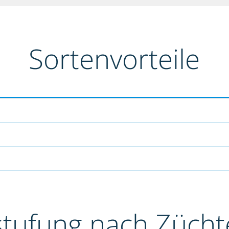
Sortenvorteile
stufung nach Züch