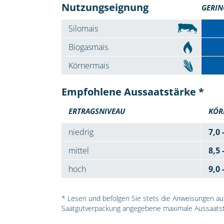
Nutzungseignung
GERIN
Silomais
Biogasmais
Körnermais
Empfohlene Aussaatstärke *
ERTRAGSNIVEAU
KÖR
niedrig
7,0 
mittel
8,5 
hoch
9,0 
* Lesen und befolgen Sie stets die Anweisungen auf 
Saatgutverpackung angegebene maximale Aussaatst