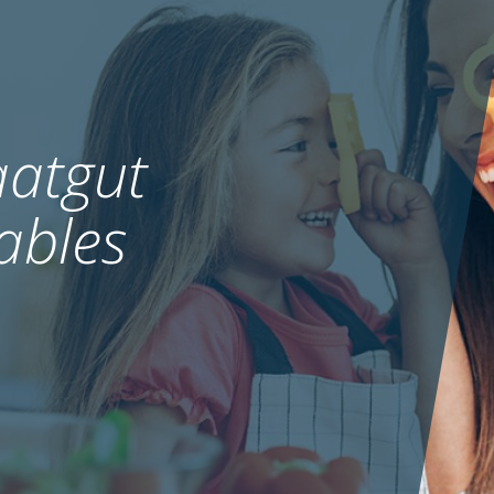
atgut
ables