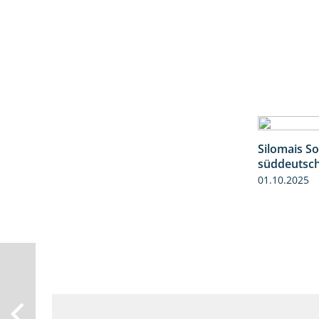
Silomais S
süddeutsc
01.10.2025