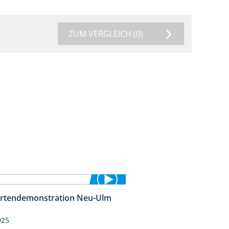
ZUM VERGLEICH
(0)
rtendemonstration Neu-Ulm
7:10
025