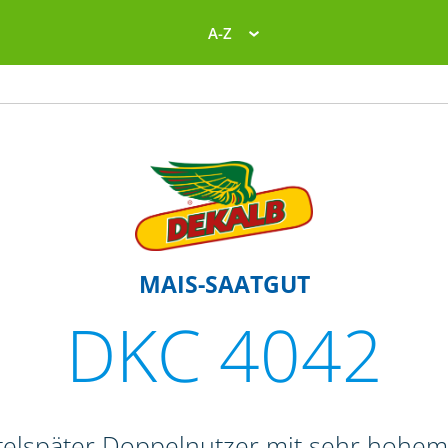
A-Z
MAIS-SAATGUT
DKC 4042
ttelspäter Doppelnutzer mit sehr hohem