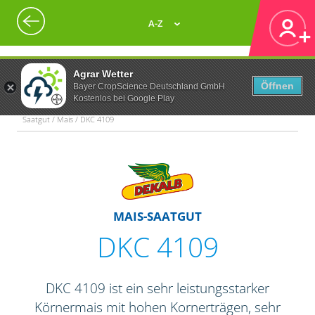
A-Z
Agrar Wetter
Öffnen
Bayer CropScience Deutschland GmbH
Kostenlos bei Google Play
Saatgut / Mais / DKC 4109
MAIS-SAATGUT
DKC 4109
DKC 4109 ist ein sehr leistungsstarker
Körnermais mit hohen Kornerträgen, sehr