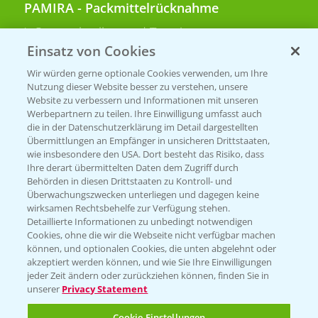
PAMIRA - Packmittelrücknahme
Sammelstellen und Termine
Einsatz von Cookies
PRE - Chemikalien sicher entsorgen
Wir würden gerne optionale Cookies verwenden, um Ihre
Nutzung dieser Website besser zu verstehen, unsere
Sammelstellen und Termine
Website zu verbessern und Informationen mit unseren
Werbepartnern zu teilen. Ihre Einwilligung umfasst auch
die in der Datenschutzerklärung im Detail dargestellten
Übermittlungen an Empfänger in unsicheren Drittstaaten,
Kontakt & Notfall
wie insbesondere den USA. Dort besteht das Risiko, dass
Ihre derart übermittelten Daten dem Zugriff durch
Behörden in diesen Drittstaaten zu Kontroll- und
Beratung auf WhatsApp
Überwachungszwecken unterliegen und dagegen keine
T.
+49 (0)174 346 564 1
wirksamen Rechtsbehelfe zur Verfügung stehen.
Detaillierte Informationen zu unbedingt notwendigen
Cookies, ohne die wir die Webseite nicht verfügbar machen
KONTAKT
können, und optionalen Cookies, die unten abgelehnt oder
akzeptiert werden können, und wie Sie Ihre Einwilligungen
jeder Zeit ändern oder zurückziehen können, finden Sie in
Hilfe in Notfällen
unserer
Privacy Statement
T.
+49 (0)214/30-20220
Cookie Einstellungen