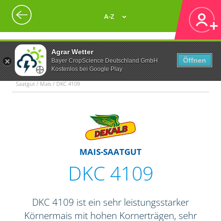
A-Z
Agrar Wetter
Öffnen
Bayer CropScience Deutschland GmbH
Kostenlos bei Google Play
Saatgut / Mais / DKC 4109
MAIS-SAATGUT
DKC 4109
DKC 4109 ist ein sehr leistungsstarker
Körnermais mit hohen Kornerträgen, sehr