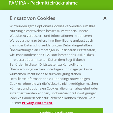
PAMIRA - Packmittelrücknahme
Sammelstellen und Termine
Einsatz von Cookies
PRE - Chemikalien sicher entsorgen
Wir würden gerne optionale Cookies verwenden, um Ihre
Nutzung dieser Website besser zu verstehen, unsere
Sammelstellen und Termine
Website zu verbessern und Informationen mit unseren
Werbepartnern zu teilen. Ihre Einwilligung umfasst auch
die in der Datenschutzerklärung im Detail dargestellten
Übermittlungen an Empfänger in unsicheren Drittstaaten,
Kontakt & Notfall
wie insbesondere den USA. Dort besteht das Risiko, dass
Ihre derart übermittelten Daten dem Zugriff durch
Behörden in diesen Drittstaaten zu Kontroll- und
Beratung auf WhatsApp
Überwachungszwecken unterliegen und dagegen keine
T.
+49 (0)174 346 564 1
wirksamen Rechtsbehelfe zur Verfügung stehen.
Detaillierte Informationen zu unbedingt notwendigen
Cookies, ohne die wir die Webseite nicht verfügbar machen
KONTAKT
können, und optionalen Cookies, die unten abgelehnt oder
akzeptiert werden können, und wie Sie Ihre Einwilligungen
jeder Zeit ändern oder zurückziehen können, finden Sie in
Hilfe in Notfällen
unserer
Privacy Statement
T.
+49 (0)214/30-20220
Cookie Einstellungen