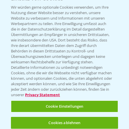
PAMIRA - Packmittelrücknahme
Wir würden gerne optionale Cookies verwenden, um Ihre
Sammelstellen und Termine
Nutzung dieser Website besser zu verstehen, unsere
Website zu verbessern und Informationen mit unseren
Werbepartnern zu teilen. Ihre Einwilligung umfasst auch
PRE - Chemikalien sicher entsorgen
die in der Datenschutzerklärung im Detail dargestellten
Übermittlungen an Empfänger in unsicheren Drittstaaten,
Sammelstellen und Termine
wie insbesondere den USA. Dort besteht das Risiko, dass
Ihre derart übermittelten Daten dem Zugriff durch
Behörden in diesen Drittstaaten zu Kontroll- und
Überwachungszwecken unterliegen und dagegen keine
Kontakt & Notfall
wirksamen Rechtsbehelfe zur Verfügung stehen.
Detaillierte Informationen zu unbedingt notwendigen
Cookies, ohne die wir die Webseite nicht verfügbar machen
Beratung auf WhatsApp
können, und optionalen Cookies, die unten abgelehnt oder
T.
+49 (0)174 346 564 1
akzeptiert werden können, und wie Sie Ihre Einwilligungen
jeder Zeit ändern oder zurückziehen können, finden Sie in
unserer
Privacy Statement
KONTAKT
Cookie Einstellungen
Hilfe in Notfällen
Cookies ablehnen
T.
+49 (0)214/30-20220