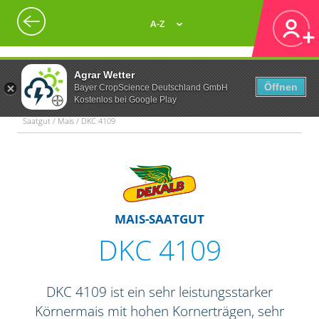
A-Z
Agrar Wetter
Öffnen
Bayer CropScience Deutschland GmbH
Kostenlos bei Google Play
Saatgut / Mais / DKC 4109
MAIS-SAATGUT
DKC 4109
DKC 4109 ist ein sehr leistungsstarker
Körnermais mit hohen Kornerträgen, sehr