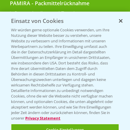
PAMIRA - Packmittelrücknahme
Sammelstellen und Termine
Einsatz von Cookies
PRE - Chemikalien sicher entsorgen
Wir würden gerne optionale Cookies verwenden, um Ihre
Nutzung dieser Website besser zu verstehen, unsere
Sammelstellen und Termine
Website zu verbessern und Informationen mit unseren
Werbepartnern zu teilen. Ihre Einwilligung umfasst auch
die in der Datenschutzerklärung im Detail dargestellten
Übermittlungen an Empfänger in unsicheren Drittstaaten,
Kontakt & Notfall
wie insbesondere den USA. Dort besteht das Risiko, dass
Ihre derart übermittelten Daten dem Zugriff durch
Behörden in diesen Drittstaaten zu Kontroll- und
Beratung auf WhatsApp
Überwachungszwecken unterliegen und dagegen keine
T.
+49 (0)174 346 564 1
wirksamen Rechtsbehelfe zur Verfügung stehen.
Detaillierte Informationen zu unbedingt notwendigen
Cookies, ohne die wir die Webseite nicht verfügbar machen
KONTAKT
können, und optionalen Cookies, die unten abgelehnt oder
akzeptiert werden können, und wie Sie Ihre Einwilligungen
jeder Zeit ändern oder zurückziehen können, finden Sie in
Hilfe in Notfällen
unserer
Privacy Statement
T.
+49 (0)214/30-20220
Cookie Einstellungen