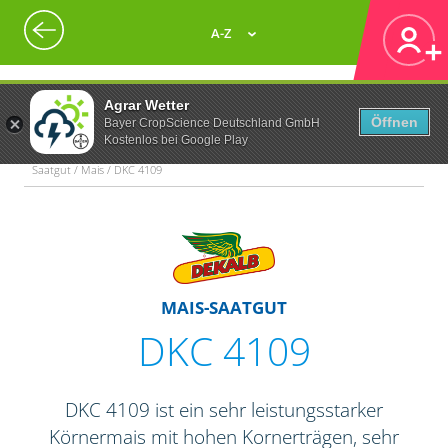
A-Z
Agrar Wetter
Öffnen
Bayer CropScience Deutschland GmbH
Kostenlos bei Google Play
Saatgut / Mais / DKC 4109
MAIS-SAATGUT
DKC 4109
DKC 4109 ist ein sehr leistungsstarker
Körnermais mit hohen Kornerträgen, sehr