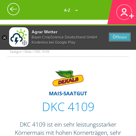
A-Z
Agrar Wetter
Öffnen
Bayer CropScience Deutschland GmbH
Kostenlos bei Google Play
Saatgut / Mais / DKC 4109
MAIS-SAATGUT
DKC 4109
DKC 4109 ist ein sehr leistungsstarker
Körnermais mit hohen Kornerträgen, sehr