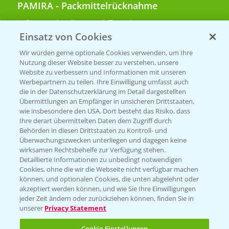
PAMIRA - Packmittelrücknahme
Sammelstellen und Termine
Einsatz von Cookies
PRE - Chemikalien sicher entsorgen
Wir würden gerne optionale Cookies verwenden, um Ihre
Nutzung dieser Website besser zu verstehen, unsere
Sammelstellen und Termine
Website zu verbessern und Informationen mit unseren
Werbepartnern zu teilen. Ihre Einwilligung umfasst auch
die in der Datenschutzerklärung im Detail dargestellten
Übermittlungen an Empfänger in unsicheren Drittstaaten,
Kontakt & Notfall
wie insbesondere den USA. Dort besteht das Risiko, dass
Ihre derart übermittelten Daten dem Zugriff durch
Behörden in diesen Drittstaaten zu Kontroll- und
Beratung auf WhatsApp
Überwachungszwecken unterliegen und dagegen keine
T.
+49 (0)174 346 564 1
wirksamen Rechtsbehelfe zur Verfügung stehen.
Detaillierte Informationen zu unbedingt notwendigen
Cookies, ohne die wir die Webseite nicht verfügbar machen
KONTAKT
können, und optionalen Cookies, die unten abgelehnt oder
akzeptiert werden können, und wie Sie Ihre Einwilligungen
jeder Zeit ändern oder zurückziehen können, finden Sie in
Hilfe in Notfällen
unserer
Privacy Statement
T.
+49 (0)214/30-20220
Cookie Einstellungen