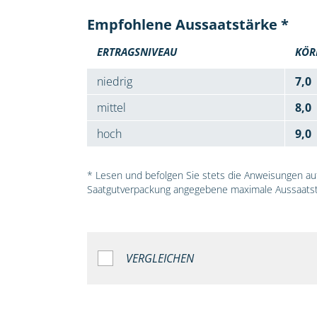
Empfohlene Aussaatstärke *
ERTRAGSNIVEAU
KÖR
niedrig
7,0
mittel
8,0
hoch
9,0
* Lesen und befolgen Sie stets die Anweisungen auf 
Saatgutverpackung angegebene maximale Aussaatst
VERGLEICHEN