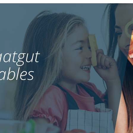
atgut
ables