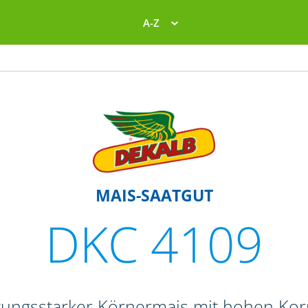
A-Z
MAIS-SAATGUT
DKC 4109
stungsstarker Körnermais mit hohen Ko