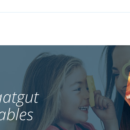
atgut
ables