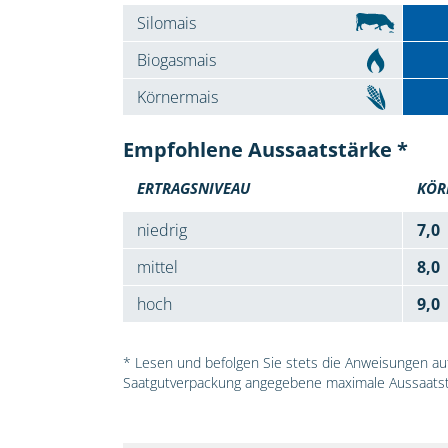
Silomais
Biogasmais
Körnermais
Empfohlene Aussaatstärke *
ERTRAGSNIVEAU
KÖR
niedrig
7,0
mittel
8,0
hoch
9,0
* Lesen und befolgen Sie stets die Anweisungen auf 
Saatgutverpackung angegebene maximale Aussaatst