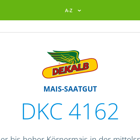
A-Z
MAIS-SAATGUT
DKC 4162
her bis hoher Körnermais in der mittels