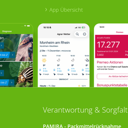
App Übersicht
Verantwortung & Sorgfalt
PAMIRA - Packmittelrücknahme