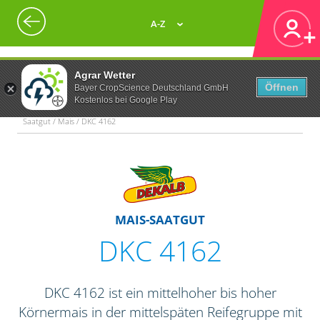
A-Z
Agrar Wetter
Öffnen
Bayer CropScience Deutschland GmbH
Kostenlos bei Google Play
Saatgut / Mais / DKC 4162
MAIS-SAATGUT
DKC 4162
DKC 4162 ist ein mittelhoher bis hoher
Körnermais in der mittelspäten Reifegruppe mit