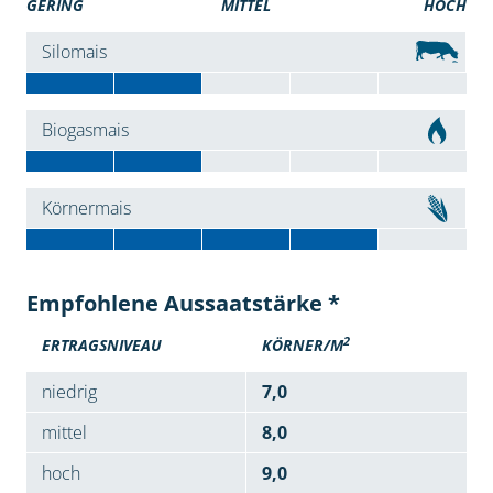
GERING
MITTEL
HOCH
Silomais
Biogasmais
Körnermais
Empfohlene Aussaatstärke *
2
ERTRAGSNIVEAU
KÖRNER/M
niedrig
7,0
mittel
8,0
hoch
9,0