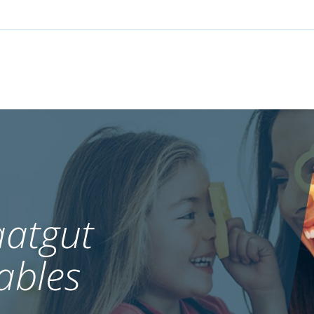
atgut
ables