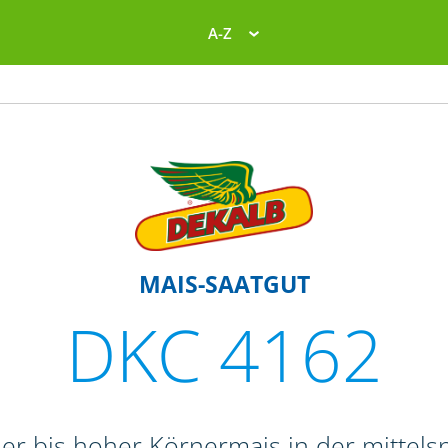
A-Z
MAIS-SAATGUT
DKC 4162
her bis hoher Körnermais in der mittels