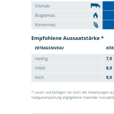
Silomais
Biogasmais
Körnermais
Empfohlene Aussaatstärke *
ERTRAGSNIVEAU
KÖR
niedrig
7,0
mittel
8,0
hoch
9,0
* Lesen und befolgen Sie stets die Anweisungen auf 
Saatgutverpackung angegebene maximale Aussaatst