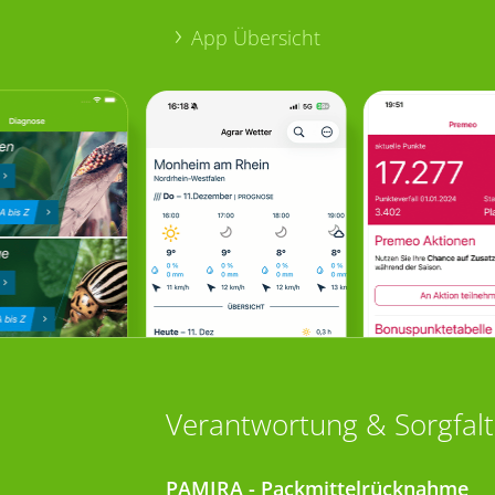
App Übersicht
Verantwortung & Sorgfalt
PAMIRA - Packmittelrücknahme