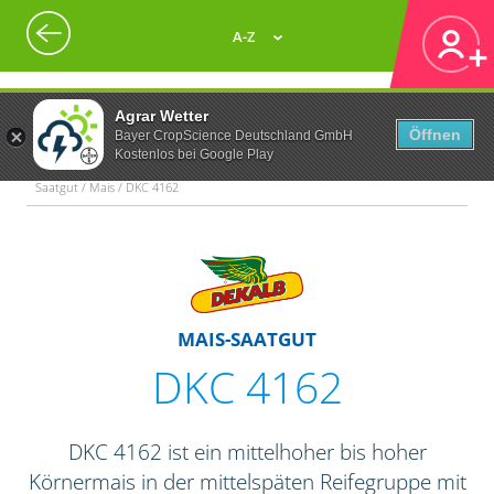
A-Z
Agrar Wetter
Öffnen
Bayer CropScience Deutschland GmbH
Kostenlos bei Google Play
Saatgut / Mais / DKC 4162
MAIS-SAATGUT
DKC 4162
DKC 4162 ist ein mittelhoher bis hoher
Körnermais in der mittelspäten Reifegruppe mit