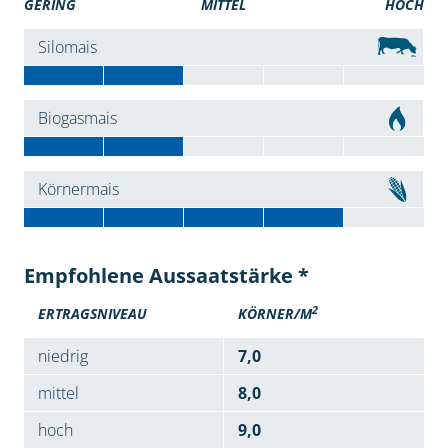
GERING
MITTEL
HOCH
Silomais
Biogasmais
Körnermais
Empfohlene Aussaatstärke *
2
ERTRAGSNIVEAU
KÖRNER/M
niedrig
7,0
mittel
8,0
hoch
9,0