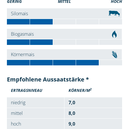
GERING
MITTEL
HOCH
Silomais
Biogasmais
Körnermais
Empfohlene Aussaatstärke *
2
ERTRAGSNIVEAU
KÖRNER/M
niedrig
7,0
mittel
8,0
hoch
9,0