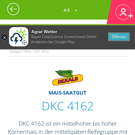
A-Z
Agrar Wetter
Öffnen
Bayer CropScience Deutschland GmbH
Kostenlos bei Google Play
Saatgut / Mais / DKC 4162
MAIS-SAATGUT
DKC 4162
DKC 4162 ist ein mittelhoher bis hoher
Körnermais in der mittelspäten Reifegruppe mit