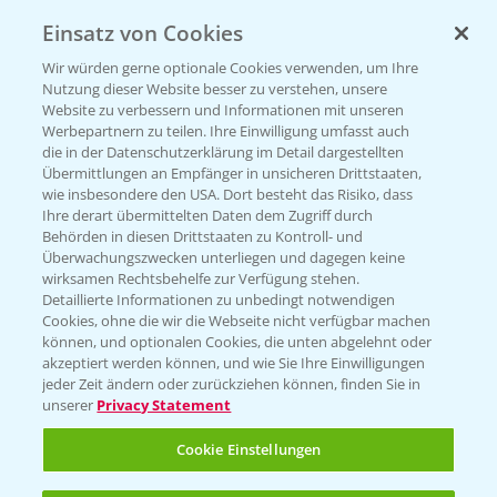
Einsatz von Cookies
KONTAKT
Wir würden gerne optionale Cookies verwenden, um Ihre
Nutzung dieser Website besser zu verstehen, unsere
Hilfe in Notfällen
Website zu verbessern und Informationen mit unseren
T.
+49 (0)214/30-20220
Werbepartnern zu teilen. Ihre Einwilligung umfasst auch
die in der Datenschutzerklärung im Detail dargestellten
Übermittlungen an Empfänger in unsicheren Drittstaaten,
wie insbesondere den USA. Dort besteht das Risiko, dass
Ihre derart übermittelten Daten dem Zugriff durch
Behörden in diesen Drittstaaten zu Kontroll- und
Überwachungszwecken unterliegen und dagegen keine
wirksamen Rechtsbehelfe zur Verfügung stehen.
Folgen Sie uns
Detaillierte Informationen zu unbedingt notwendigen
Cookies, ohne die wir die Webseite nicht verfügbar machen
können, und optionalen Cookies, die unten abgelehnt oder
akzeptiert werden können, und wie Sie Ihre Einwilligungen
jeder Zeit ändern oder zurückziehen können, finden Sie in
unserer
Privacy Statement
Cookie Einstellungen