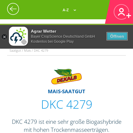
A-Z
Agrar Wetter
Öffnen
Bayer CropScience Deutschland GmbH
Kostenlos bei Google Play
Saatgut / Mais / DKC 4279
MAIS-SAATGUT
DKC 4279
DKC 4279 ist eine sehr große Biogashybride
mit hohen Trockenmasseerträgen.