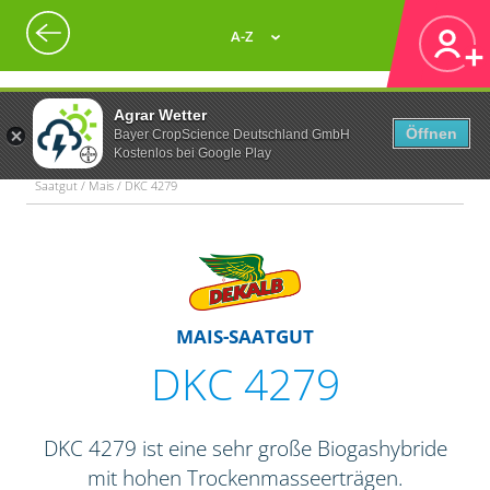
A-Z
Agrar Wetter
Öffnen
Bayer CropScience Deutschland GmbH
Kostenlos bei Google Play
Saatgut / Mais / DKC 4279
MAIS-SAATGUT
DKC 4279
DKC 4279 ist eine sehr große Biogashybride
mit hohen Trockenmasseerträgen.