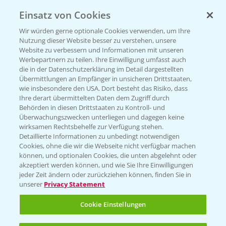
Einsatz von Cookies
KONTAKT
Wir würden gerne optionale Cookies verwenden, um Ihre
Nutzung dieser Website besser zu verstehen, unsere
Hilfe in Notfällen
Website zu verbessern und Informationen mit unseren
T.
+49 (0)214/30-20220
Werbepartnern zu teilen. Ihre Einwilligung umfasst auch
die in der Datenschutzerklärung im Detail dargestellten
Übermittlungen an Empfänger in unsicheren Drittstaaten,
wie insbesondere den USA. Dort besteht das Risiko, dass
Ihre derart übermittelten Daten dem Zugriff durch
Behörden in diesen Drittstaaten zu Kontroll- und
Überwachungszwecken unterliegen und dagegen keine
wirksamen Rechtsbehelfe zur Verfügung stehen.
Folgen Sie uns
Detaillierte Informationen zu unbedingt notwendigen
Cookies, ohne die wir die Webseite nicht verfügbar machen
können, und optionalen Cookies, die unten abgelehnt oder
akzeptiert werden können, und wie Sie Ihre Einwilligungen
jeder Zeit ändern oder zurückziehen können, finden Sie in
unserer
Privacy Statement
Cookie Einstellungen