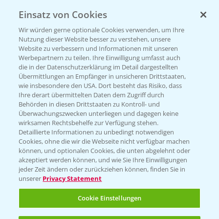
Einsatz von Cookies
KONTAKT
Wir würden gerne optionale Cookies verwenden, um Ihre
Nutzung dieser Website besser zu verstehen, unsere
Hilfe in Notfällen
Website zu verbessern und Informationen mit unseren
T.
+49 (0)214/30-20220
Werbepartnern zu teilen. Ihre Einwilligung umfasst auch
die in der Datenschutzerklärung im Detail dargestellten
Übermittlungen an Empfänger in unsicheren Drittstaaten,
wie insbesondere den USA. Dort besteht das Risiko, dass
Ihre derart übermittelten Daten dem Zugriff durch
Behörden in diesen Drittstaaten zu Kontroll- und
Überwachungszwecken unterliegen und dagegen keine
wirksamen Rechtsbehelfe zur Verfügung stehen.
Folgen Sie uns
Detaillierte Informationen zu unbedingt notwendigen
Cookies, ohne die wir die Webseite nicht verfügbar machen
können, und optionalen Cookies, die unten abgelehnt oder
akzeptiert werden können, und wie Sie Ihre Einwilligungen
jeder Zeit ändern oder zurückziehen können, finden Sie in
unserer
Privacy Statement
Cookie Einstellungen