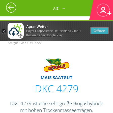
A-Z
Agrar Wetter
Öffnen
Bayer CropScience Deutschland GmbH
Kostenlos bei Google Play
Saatgut / Mais / DKC 4279
MAIS-SAATGUT
DKC 4279
DKC 4279 ist eine sehr große Biogashybride
mit hohen Trockenmasseerträgen.