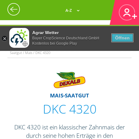
A-Z
Agrar Wetter
Öffnen
Bayer CropScience Deutschland GmbH
Kostenlos bei Google Play
Saatgut / Mais / DKC 4320
MAIS-SAATGUT
DKC 4320
DKC 4320 ist ein klassischer Zahnmais der
durch seine hohen Erträge in den