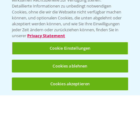
wirksamen Rechtsbehelfe zur Verfügung stehen.
Detaillierte Informationen zu unbedingt notwendigen
Cookies, ohne die wir die Webseite nicht verfügbar machen
Beratung auf WhatsApp
können, und optionalen Cookies, die unten abgelehnt oder
T.
+49 (0)174 346 564 1
akzeptiert werden können, und wie Sie Ihre Einwilligungen
jeder Zeit ändern oder zurückziehen können, finden Sie in
unserer
Privacy Statement
KONTAKT
Cookie Einstellungen
Hilfe in Notfällen
Cookies ablehnen
T.
+49 (0)214/30-20220
Cookies akzeptieren
Öffnen
Bis zu 4 Produkte vergleichen:
(noch 4)
Folgen Sie uns