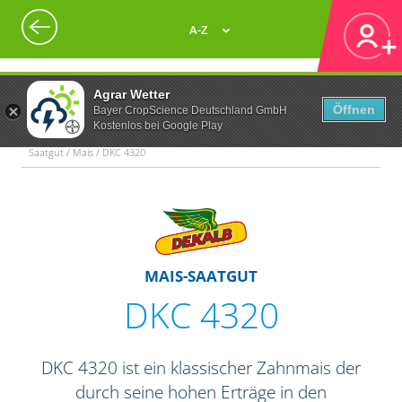
A-Z
Agrar Wetter
Öffnen
Bayer CropScience Deutschland GmbH
Kostenlos bei Google Play
Saatgut / Mais / DKC 4320
MAIS-SAATGUT
DKC 4320
DKC 4320 ist ein klassischer Zahnmais der
durch seine hohen Erträge in den