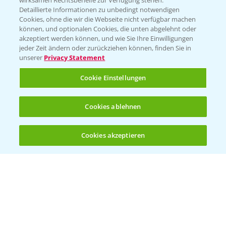
wirksamen Rechtsbehelfe zur Verfügung stehen.
Detaillierte Informationen zu unbedingt notwendigen
Cookies, ohne die wir die Webseite nicht verfügbar machen
Beratung auf WhatsApp
können, und optionalen Cookies, die unten abgelehnt oder
T.
+49 (0)174 346 564 1
akzeptiert werden können, und wie Sie Ihre Einwilligungen
jeder Zeit ändern oder zurückziehen können, finden Sie in
unserer
Privacy Statement
KONTAKT
Cookie Einstellungen
Hilfe in Notfällen
Cookies ablehnen
T.
+49 (0)214/30-20220
Cookies akzeptieren
Öffnen
Bis zu 4 Produkte vergleichen:
(noch 4)
Folgen Sie uns