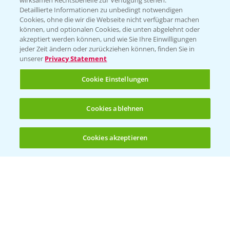
wirksamen Rechtsbehelfe zur Verfügung stehen.
Detaillierte Informationen zu unbedingt notwendigen
Cookies, ohne die wir die Webseite nicht verfügbar machen
Beratung auf WhatsApp
können, und optionalen Cookies, die unten abgelehnt oder
T.
+49 (0)174 346 564 1
akzeptiert werden können, und wie Sie Ihre Einwilligungen
jeder Zeit ändern oder zurückziehen können, finden Sie in
unserer
Privacy Statement
KONTAKT
Cookie Einstellungen
Hilfe in Notfällen
Cookies ablehnen
T.
+49 (0)214/30-20220
Cookies akzeptieren
Öffnen
Bis zu 4 Produkte vergleichen:
(noch 4)
Folgen Sie uns