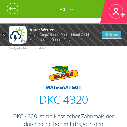
A-Z
Agrar Wetter
Öffnen
Bayer CropScience Deutschland GmbH
Kostenlos bei Google Play
Saatgut / Mais / DKC 4320
MAIS-SAATGUT
DKC 4320
DKC 4320 ist ein klassischer Zahnmais der
durch seine hohen Erträge in den