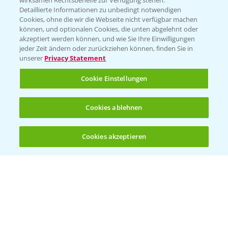
wirksamen Rechtsbehelfe zur Verfügung stehen.
Detaillierte Informationen zu unbedingt notwendigen
Cookies, ohne die wir die Webseite nicht verfügbar machen
Beratung auf WhatsApp
können, und optionalen Cookies, die unten abgelehnt oder
T.
+49 (0)174 346 564 1
akzeptiert werden können, und wie Sie Ihre Einwilligungen
jeder Zeit ändern oder zurückziehen können, finden Sie in
unserer
Privacy Statement
KONTAKT
Cookie Einstellungen
Hilfe in Notfällen
Cookies ablehnen
T.
+49 (0)214/30-20220
Cookies akzeptieren
Öffnen
Bis zu 4 Produkte vergleichen:
(noch 4)
Folgen Sie uns