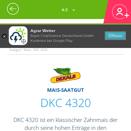
A-Z
Agrar Wetter
Öffnen
Bayer CropScience Deutschland GmbH
Kostenlos bei Google Play
Saatgut / Mais / DKC 4320
MAIS-SAATGUT
DKC 4320
DKC 4320 ist ein klassischer Zahnmais der
durch seine hohen Erträge in den