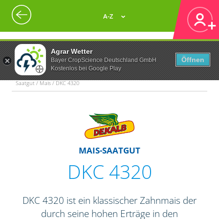
A-Z
Agrar Wetter
Öffnen
Bayer CropScience Deutschland GmbH
Kostenlos bei Google Play
Saatgut / Mais / DKC 4320
MAIS-SAATGUT
DKC 4320
DKC 4320 ist ein klassischer Zahnmais der
durch seine hohen Erträge in den