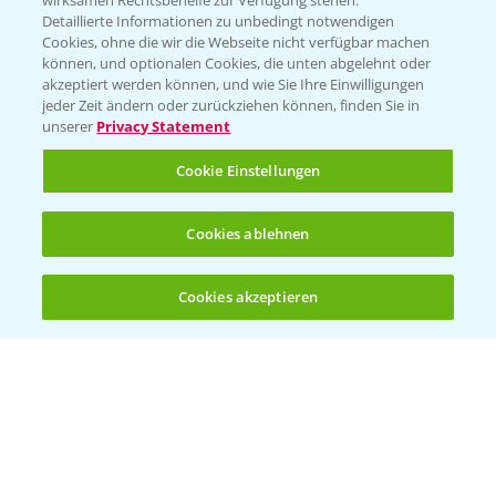
wirksamen Rechtsbehelfe zur Verfügung stehen.
Detaillierte Informationen zu unbedingt notwendigen
Cookies, ohne die wir die Webseite nicht verfügbar machen
Beratung auf WhatsApp
können, und optionalen Cookies, die unten abgelehnt oder
T.
+49 (0)174 346 564 1
akzeptiert werden können, und wie Sie Ihre Einwilligungen
jeder Zeit ändern oder zurückziehen können, finden Sie in
unserer
Privacy Statement
KONTAKT
Cookie Einstellungen
Hilfe in Notfällen
Cookies ablehnen
T.
+49 (0)214/30-20220
Cookies akzeptieren
Öffnen
Bis zu 4 Produkte vergleichen:
(noch 4)
Folgen Sie uns