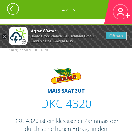
A-Z
Agrar Wetter
Öffnen
Bayer CropScience Deutschland GmbH
Kostenlos bei Google Play
Saatgut / Mais / DKC 4320
MAIS-SAATGUT
DKC 4320
DKC 4320 ist ein klassischer Zahnmais der
durch seine hohen Erträge in den