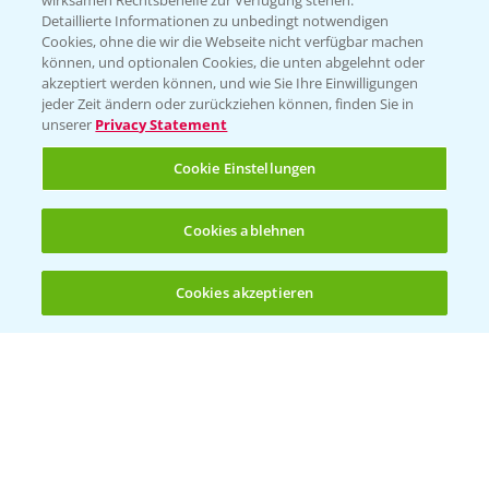
wirksamen Rechtsbehelfe zur Verfügung stehen.
Detaillierte Informationen zu unbedingt notwendigen
Cookies, ohne die wir die Webseite nicht verfügbar machen
Beratung auf WhatsApp
können, und optionalen Cookies, die unten abgelehnt oder
T.
+49 (0)174 346 564 1
akzeptiert werden können, und wie Sie Ihre Einwilligungen
jeder Zeit ändern oder zurückziehen können, finden Sie in
unserer
Privacy Statement
KONTAKT
Cookie Einstellungen
Hilfe in Notfällen
Cookies ablehnen
T.
+49 (0)214/30-20220
Cookies akzeptieren
Öffnen
Bis zu 4 Produkte vergleichen:
(noch 4)
Folgen Sie uns