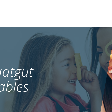
atgut
ables