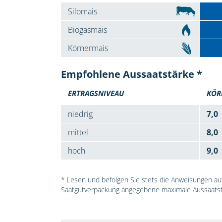
Silomais
Biogasmais
Körnermais
Empfohlene Aussaatstärke *
ERTRAGSNIVEAU
KÖR
niedrig
7,0
mittel
8,0
hoch
9,0
* Lesen und befolgen Sie stets die Anweisungen auf 
Saatgutverpackung angegebene maximale Aussaatst