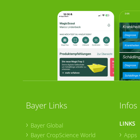
Bayer Links
Infos
LINKS
Bayer Global
Bayer CropScience World
Apps