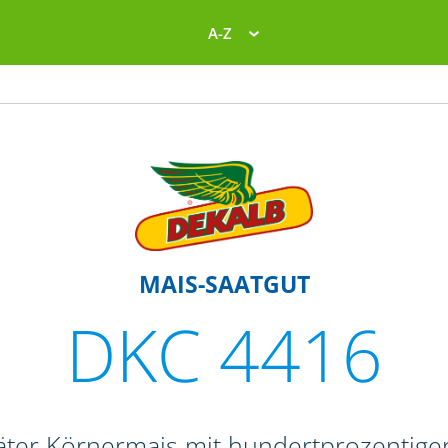
A-Z
MAIS-SAATGUT
DKC 4416
päter Körnermais mit hundertprozentig